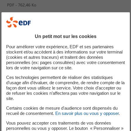
PDF - 762,46 Ko
Le livret explicatif du cahier des charges
modificatif du 30/08/22
Un petit mot sur les cookies
Téléchargez le document explicitant les modalités et
particularités de l’avis modificatif publié par la CRE le 30
Pour améliorer votre expérience, EDF et ses partenaires
août 2022 pour les installations en FSF19 CR.
stockent et/ou accèdent à des informations sur votre terminal
(cookies et autres traceurs) et traitent des données
personnelles (ex: pages consultées) avec votre consentement
PDF - 586,35 Ko
lors de votre navigation sur ce site.
Ces technologies permettent de réaliser des statistiques
d’usage afin d’évaluer, de comprendre, de rendre compte de la
Demande de contrat en
façon dont vous utilisez le service. Votre choix d’accepter ou
de refuser les cookies n’affectera pas votre navigation sur le
complément de rémunération
site.
Certains cookies de mesure d'audience sont dispensés du
recueil de consentement.
En savoir plus ou vous y opposer
.
Vous pouvez accepter ces traitements de vos données
personnelles ou vous y opposer. Le bouton « Personnaliser »