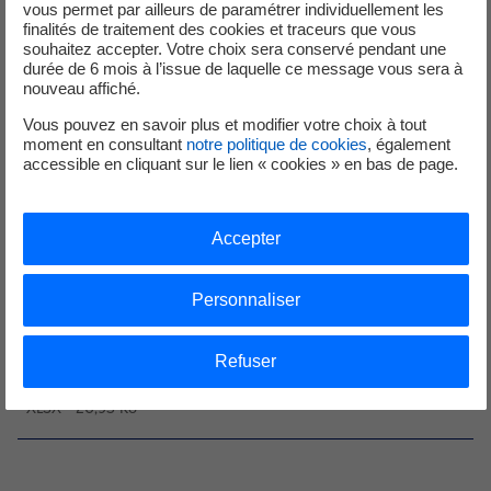
vous permet par ailleurs de paramétrer individuellement les
Formulaire de demande de contrat en
finalités de traitement des cookies et traceurs que vous
complément de rémunération
souhaitez accepter. Votre choix sera conservé pendant une
durée de 6 mois à l’issue de laquelle ce message vous sera à
Téléchargez le document pour faire votre demande
nouveau affiché.
PDF - 172,81 Ko
Vous pouvez en savoir plus et modifier votre choix à tout
moment en consultant
notre politique de cookies
, également
accessible en cliquant sur le lien « cookies » en bas de page.
La fiche fournisseur
Téléchargez la fiche fournisseur. Toute demande de création
d'un nouveau producteur en tant que fournisseur ou de
Accepter
modification d'un fournisseur existant nécessite la
transmission par mail du formulaire accompagné d'un
Personnaliser
justificatif des coordonnées bancaires.
Plus d’informations sur la page formulaire de collecte des
Refuser
données producteurs.
XLSX - 20,93 Ko