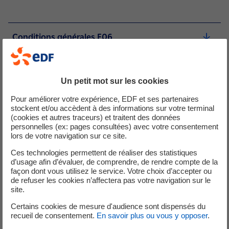
Conditions générales E06
PDF - 328,92 Ko
Conditions particulières E06
Un petit mot sur les cookies
PDF - 236,9 Ko
Pour améliorer votre expérience, EDF et ses partenaires
stockent et/ou accèdent à des informations sur votre terminal
(cookies et autres traceurs) et traitent des données
personnelles (ex: pages consultées) avec votre consentement
Archives :
lors de votre navigation sur ce site.
Ces technologies permettent de réaliser des statistiques
d’usage afin d’évaluer, de comprendre, de rendre compte de la
façon dont vous utilisez le service. Votre choix d’accepter ou
Ancienne version des conditions générales E06
de refuser les cookies n’affectera pas votre navigation sur le
site.
PDF - 131,6 Ko
Certains cookies de mesure d'audience sont dispensés du
recueil de consentement.
En savoir plus ou vous y opposer
.
Ancienne version des conditions particulières