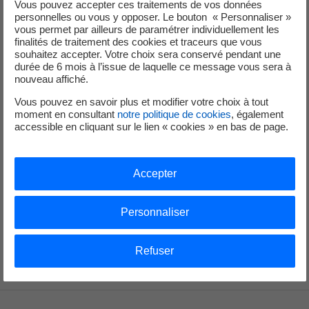
E06
Vous pouvez accepter ces traitements de vos données
personnelles ou vous y opposer. Le bouton « Personnaliser »
PDF - 83,41 Ko
vous permet par ailleurs de paramétrer individuellement les
finalités de traitement des cookies et traceurs que vous
souhaitez accepter. Votre choix sera conservé pendant une
durée de 6 mois à l’issue de laquelle ce message vous sera à
Règlementation associée :
nouveau affiché.
Vous pouvez en savoir plus et modifier votre choix à tout
moment en consultant
notre politique de cookies
, également
accessible en cliquant sur le lien « cookies » en bas de page.
Arrêté tarifaire E06
Accepter
Arrêté du 10 juillet 2006 paru au journal officiel le
Personnaliser
26 juillet 2006
Refuser