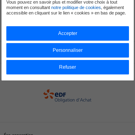
Vous pouvez en savoir plus et modifier votre choix à tout
Arrêté du 2 octobre 2001 paru au journal officiel
moment en consultant
notre politique de cookies
, également
le 21 novembre 2001
accessible en cliquant sur le lien « cookies » en bas de page.
Accepter
Personnaliser
Voir le fil d'ariane
Refuser
Haut de page
OA