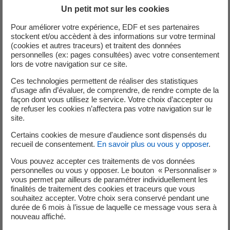
Un petit mot sur les cookies
Pour améliorer votre expérience, EDF et ses partenaires
Conditions générales UIOM03 02V5
stockent et/ou accèdent à des informations sur votre terminal
(cookies et autres traceurs) et traitent des données
PDF - 307,63 Ko
personnelles (ex: pages consultées) avec votre consentement
lors de votre navigation sur ce site.
Conditions générales UIOM Version du
Ces technologies permettent de réaliser des statistiques
17/02/2003
d’usage afin d’évaluer, de comprendre, de rendre compte de la
façon dont vous utilisez le service. Votre choix d’accepter ou
PDF - 1,4 Mo
de refuser les cookies n’affectera pas votre navigation sur le
site.
Certains cookies de mesure d'audience sont dispensés du
Règlementation associée :
recueil de consentement.
En savoir plus ou vous y opposer
.
Vous pouvez accepter ces traitements de vos données
personnelles ou vous y opposer. Le bouton « Personnaliser »
vous permet par ailleurs de paramétrer individuellement les
finalités de traitement des cookies et traceurs que vous
souhaitez accepter. Votre choix sera conservé pendant une
durée de 6 mois à l’issue de laquelle ce message vous sera à
Arrêté tarifaire OM 01
nouveau affiché.