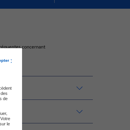
fréquentes concernant
epter
cèdent
t des
s de
uer,
 Votre
sur le