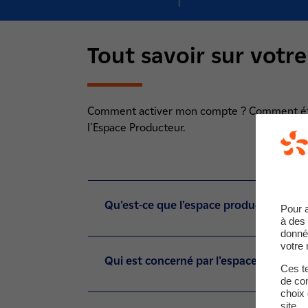
Tout savoir sur votr
Comment activer mon compte ? Comment établ
l'Espace Producteur.
Qu'est-ce que l'espace producteur et q
Pour 
à des 
donné
votre 
Qui est concerné par l'espace producte
Ces te
de com
choix 
site.