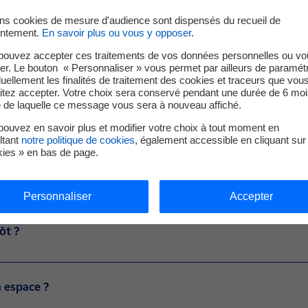
eur ?
ins cookies de mesure d'audience sont dispensés du recueil de
ntement.
En savoir plus ou vous y opposer
.
pouvez accepter ces traitements de vos données personnelles ou vo
ctivation ?
er. Le bouton « Personnaliser » vous permet par ailleurs de paramét
duellement les finalités de traitement des cookies et traceurs que vou
itez accepter. Votre choix sera conservé pendant une durée de 6 moi
e de laquelle ce message vous sera à nouveau affiché.
à mon espace producteur ?
ouvez en savoir plus et modifier votre choix à tout moment en
ltant
notre politique de cookies
, également accessible en cliquant sur 
kies » en bas de page.
ier ?
Personnaliser
Accepter
ôt ?
 espace ?