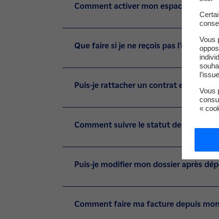
Comment activer mon espace product
Certa
conse
Vous 
Que faire si je ne reçois pas l’e-mail d’a
oppos
indivi
souha
l’issu
Puis-je rattacher un contrat existant 
Vous p
consu
« coo
Comment suivre le statut de mon doss
Puis-je modifier mon dossier après dép
Comment faire ma facture depuis mon