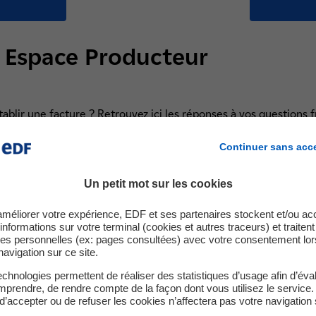
e Espace Producteur
ir une facture ? Retrouvez ici les réponses à vos questions 
Continuer sans acc
Un petit mot sur les cookies
ue me permet-il de faire ?
améliorer votre expérience, EDF et ses partenaires stockent et/ou ac
informations sur votre terminal (cookies et autres traceurs) et traiten
es personnelles (ex: pages consultées) avec votre consentement lor
navigation sur ce site.
ur ?
chnologies permettent de réaliser des statistiques d’usage afin d’éval
prendre, de rendre compte de la façon dont vous utilisez le service.
d’accepter ou de refuser les cookies n’affectera pas votre navigation 