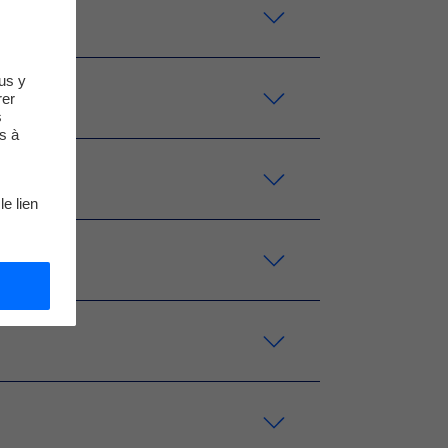
us y
rer
s
s à
le lien