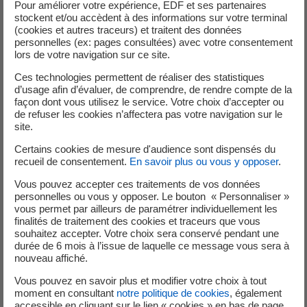
Pour améliorer votre expérience, EDF et ses partenaires
stockent et/ou accèdent à des informations sur votre terminal
(cookies et autres traceurs) et traitent des données
personnelles (ex: pages consultées) avec votre consentement
lors de votre navigation sur ce site.
Le dispositif d’autoconsommation collective (ACC) peut
Ces technologies permettent de réaliser des statistiques
s’appliquer à l’obligation d'achat, sous conditions
d’usage afin d’évaluer, de comprendre, de rendre compte de la
d’éligibilité.
façon dont vous utilisez le service. Votre choix d’accepter ou
de refuser les cookies n’affectera pas votre navigation sur le
site.
Dans le cadre de l’arrêté du 6 octobre 2021 dit « S21 », le
surplus de production peut bénéficier d’un contrat
Certains cookies de mesure d'audience sont dispensés du
d’obligation d’achat.
recueil de consentement.
En savoir plus ou vous y opposer
.
Ce dispositif permet aux installations éligibles, disposant
Vous pouvez accepter ces traitements de vos données
d’un contrat d’obligation d’achat S21 de vente en surplus
personnelles ou vous y opposer. Le bouton « Personnaliser »
vous permet par ailleurs de paramétrer individuellement les
ou de vente en totalité, de vendre à EDF Obligation
finalités de traitement des cookies et traceurs que vous
d’Achat, l’électricité qui n’a pas été consommée par les
souhaitez accepter. Votre choix sera conservé pendant une
participants à l’opération d’ACC, à un prix fixé par la loi et
durée de 6 mois à l’issue de laquelle ce message vous sera à
nouveau affiché.
pouvant être garanti pendant 20 ans.
Vous pouvez en savoir plus et modifier votre choix à tout
La facturation de l’énergie injectée sur le réseau public de
moment en consultant
notre politique de cookies
, également
distribution dépendra des données de comptage relatives
accessible en cliquant sur le lien « cookies » en bas de page.