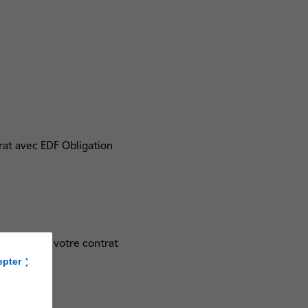
rat avec EDF Obligation
us pour que votre contrat
epter