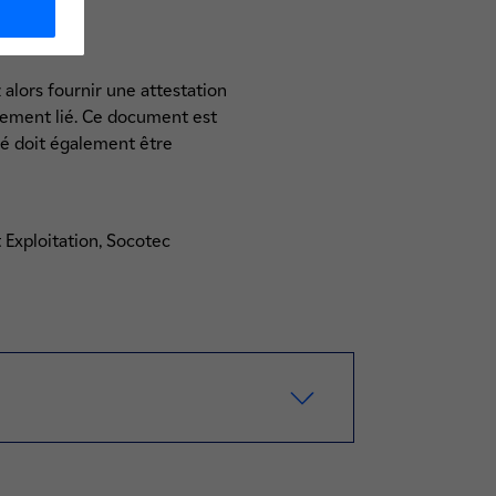
ment.
alors fournir une attestation
blement lié. Ce document est
lié doit également être
t Exploitation, Socotec