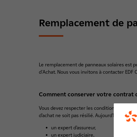
Remplacement de pa
Le remplacement de panneaux solaires est po
d'Achat. Nous vous invitons à contacter EDF O
Comment conserver votre contrat d
Vous devez respecter les conditions définies 
d’achat ne soit pas résilié. Aujourd’hui, son
un expert d’assureur,
un expert judiciaire,