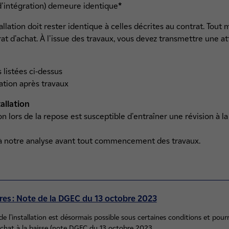
 d'intégration) demeure identique
*
allation doit rester identique à celles décrites au contrat. Tou
trat d'achat. À l'issue des travaux, vous devez transmettre une 
 listées ci-dessus
lation après travaux
tallation
on lors de la repose est susceptible d'entraîner une révision à la
 à notre analyse avant tout commencement des travaux.
es : Note de la DGEC du 13 octobre 2023
de l’installation est désormais possible sous certaines conditions et pou
’achat à la baisse (note DGEC du 13 octobre 2023