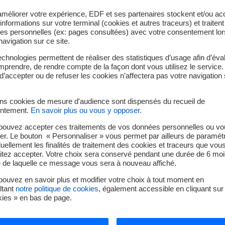
améliorer votre expérience, EDF et ses partenaires stockent et/ou ac
 COFRAC ISO 17020 inspection pour les contrôles électriques po
informations sur votre terminal (cookies et autres traceurs) et traiten
es personnelles (ex: pages consultées) avec votre consentement lor
elon la norme NFX 50 091 pour la réalisation des audits
navigation sur ce site.
chnologies permettent de réaliser des statistiques d’usage afin d’éval
ettre de :
prendre, de rendre compte de la façon dont vous utilisez le service.
d’accepter ou de refuser les cookies n’affectera pas votre navigation 
nstallation, maintenance…) et le détailler sur le plan technique ;
n motif de sécurité ou à une perte anormale de productible ;
ins cookies de mesure d'audience sont dispensés du recueil de
blème affecte l’installation concernée (pourcentage de modules
ntement.
En savoir plus ou vous y opposer
.
pouvez accepter ces traitements de vos données personnelles ou vo
neaux est
total ou partiel, est nécessaire et constitue la sol
er. Le bouton « Personnaliser » vous permet par ailleurs de paramét
duellement les finalités de traitement des cookies et traceurs que vou
itez accepter. Votre choix sera conservé pendant une durée de 6 moi
e de laquelle ce message vous sera à nouveau affiché.
ar l’expert.
ouvez en savoir plus et modifier votre choix à tout moment en
réponse ministérielle du 07/04/2021.
ltant
notre politique de cookies
, également accessible en cliquant sur 
kies » en bas de page.
ement
t être supérieure ou inférieure de plus de 10% par rapport à la 