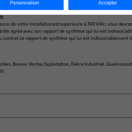
Personnaliser
Accepter
t plafonnée à 100 kWc pour les contrats de typologie S17 unique
Wc
ce de votre installation est supérieure à 100 kWc, vous devrez 
rôle agréé avec son rapport de synthèse qui lui est indissocia
au contrat. Le rapport de synthèse qui lui est indissociablement 
ôles, Bureau Veritas Exploitation, Dekra Industrial, Qualiconsul
lit