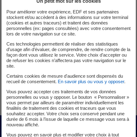
Un petit mot sur les cookies
consommation
Pour améliorer votre expérience, EDF et ses partenaires
stockent et/ou accèdent à des informations sur votre terminal
(cookies et autres traceurs) et traitent des données
Ces index mesurent la consommation de votre installation
personnelles (ex: pages consultées) avec votre consentement
lors de votre navigation sur ce site.
en dehors des périodes de production : veille de
l'onduleur, auxiliaires, alimentation des systèmes
Ces technologies permettent de réaliser des statistiques
d’usage afin d’évaluer, de comprendre, de rendre compte de la
électroniques. Elle est très faible et varie peu d'une année
façon dont vous utilisez le service. Votre choix d’accepter ou
à l'autre.
de refuser les cookies n’affectera pas votre navigation sur le
site.
Vous devez relever :
Certains cookies de mesure d'audience sont dispensés du
recueil de consentement.
En savoir plus ou vous y opposer
.
L'ancien index de non-consommation,
Le nouvel index de non-consommation, à la date
Vous pouvez accepter ces traitements de vos données
anniversaire.
personnelles ou vous y opposer. Le bouton « Personnaliser »
vous permet par ailleurs de paramétrer individuellement les
finalités de traitement des cookies et traceurs que vous
souhaitez accepter. Votre choix sera conservé pendant une
durée de 6 mois à l’issue de laquelle ce message vous sera à
nouveau affiché.
Comment relever vos index
Vous pouvez en savoir plus et modifier votre choix à tout