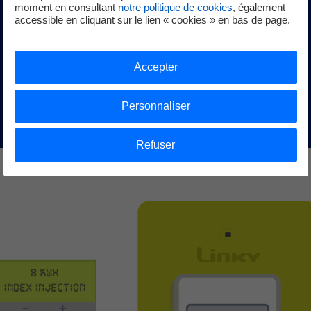
moment en consultant
notre politique de cookies
, également
sur votre compteur ?
accessible en cliquant sur le lien « cookies » en bas de page.
Accepter
En fonction de votre compteur et de votre nature
d'exploitation, vente en totalité ou en surplus, les
démarches ne sont pas les mêmes.
Personnaliser
Refuser