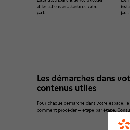
L'état d'avancement de votre dossier
Les i
et les actions en attente de votre
insta
part.
jour.
Les démarches dans votr
contenus utiles
Pour chaque démarche dans votre espace, le 
comment procéder — étape par étape. Consul