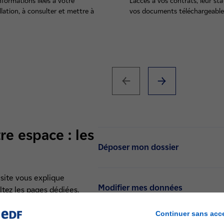
nformations liées à votre
L'accès à vos contrats, leur st
llation, à consulter et mettre à
vos documents téléchargeable
e espace : les
Déposer mon dossier
site vous explique
Modifier mes données
tez les pages dédiées.
Continuer sans acc