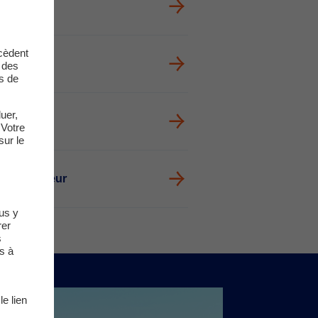
aiement
cèdent
t des
s de
uer,
 Votre
sur le
 de compteur
us y
rer
s
s à
le lien