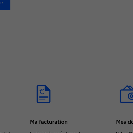
ce
Ma facturation
Mes d