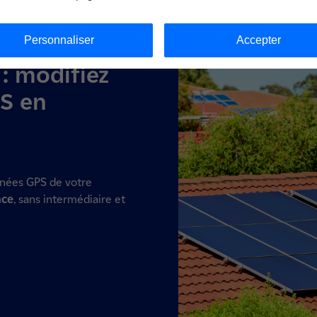
Personnaliser
Accepter
: modifiez
S en
nnées GPS de votre
ace
, sans intermédiaire et