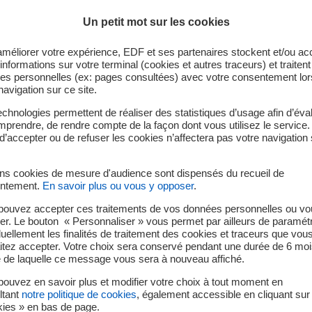
Mettre à jour mes données de p
Un petit mot sur les cookies
améliorer votre expérience, EDF et ses partenaires stockent et/ou ac
Ajouter un co-titulaire
informations sur votre terminal (cookies et autres traceurs) et traiten
es personnelles (ex: pages consultées) avec votre consentement lor
navigation sur ce site.
chnologies permettent de réaliser des statistiques d’usage afin d’éval
Facturer ma production
prendre, de rendre compte de la façon dont vous utilisez le service.
d’accepter ou de refuser les cookies n’affectera pas votre navigation 
ins cookies de mesure d'audience sont dispensés du recueil de
Facturer suite à un changement
ntement.
En savoir plus ou vous y opposer
.
pouvez accepter ces traitements de vos données personnelles ou vo
er. Le bouton « Personnaliser » vous permet par ailleurs de paramét
duellement les finalités de traitement des cookies et traceurs que vou
itez accepter. Votre choix sera conservé pendant une durée de 6 moi
e de laquelle ce message vous sera à nouveau affiché.
ouvez en savoir plus et modifier votre choix à tout moment en
ltant
notre politique de cookies
, également accessible en cliquant sur 
kies » en bas de page.