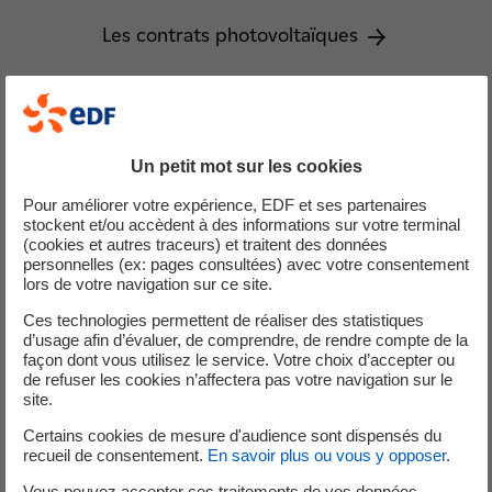
Les contrats photovoltaïques
Les contrats gaz de mine
Un petit mot sur les cookies
Pour améliorer votre expérience, EDF et ses partenaires
stockent et/ou accèdent à des informations sur votre terminal
Les contrats hydraulique
(cookies et autres traceurs) et traitent des données
personnelles (ex: pages consultées) avec votre consentement
lors de votre navigation sur ce site.
Ces technologies permettent de réaliser des statistiques
Les contrats biogaz
d’usage afin d’évaluer, de comprendre, de rendre compte de la
façon dont vous utilisez le service. Votre choix d’accepter ou
de refuser les cookies n’affectera pas votre navigation sur le
site.
Les contrats biomasse
Certains cookies de mesure d'audience sont dispensés du
recueil de consentement.
En savoir plus ou vous y opposer
.
Vous pouvez accepter ces traitements de vos données