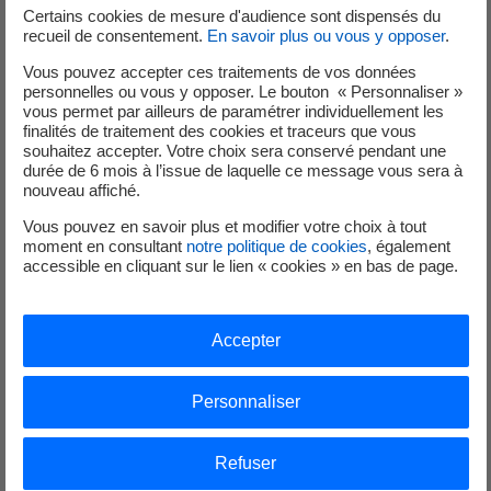
Certains cookies de mesure d'audience sont dispensés du
recueil de consentement.
En savoir plus ou vous y opposer
.
Contrat fermé à la souscription
Vous pouvez accepter ces traitements de vos données
personnelles ou vous y opposer. Le bouton « Personnaliser »
Le contrat E08
vous permet par ailleurs de paramétrer individuellement les
finalités de traitement des cookies et traceurs que vous
Contrat éolien fermé à la souscription.
souhaitez accepter. Votre choix sera conservé pendant une
durée de 6 mois à l’issue de laquelle ce message vous sera à
nouveau affiché.
Vous pouvez en savoir plus et modifier votre choix à tout
Contrat fermé à la souscription
moment en consultant
notre politique de cookies
, également
accessible en cliquant sur le lien « cookies » en bas de page.
Le contrat E06
Contrat éolien fermé à la souscription.
Accepter
Personnaliser
Contrat fermé à la souscription
Le contrat E01
Refuser
Contrat éolien fermé à la souscription.