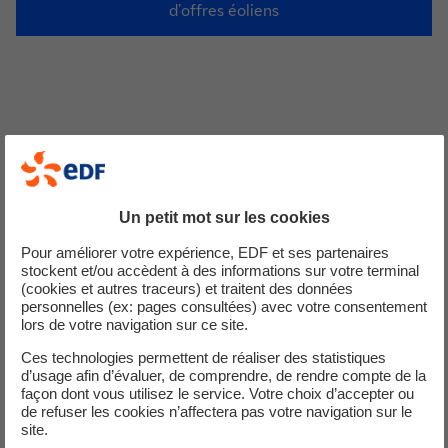
d'offres éoliens
Offre de contrat
Le contrat E17
Un petit mot sur les cookies
Contrat en complément de rémunération éolien E17 en
Pour améliorer votre expérience, EDF et ses partenaires
vigueur.
stockent et/ou accèdent à des informations sur votre terminal
(cookies et autres traceurs) et traitent des données
personnelles (ex: pages consultées) avec votre consentement
lors de votre navigation sur ce site.
Contrat fermé à la souscription
Ces technologies permettent de réaliser des statistiques
d’usage afin d’évaluer, de comprendre, de rendre compte de la
Le contrat E14
façon dont vous utilisez le service. Votre choix d’accepter ou
de refuser les cookies n’affectera pas votre navigation sur le
Contrat éolien fermé à la souscription.
site.