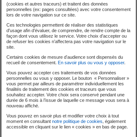
(cookies et autres traceurs) et traitent des données
éligible à ce type de modification, peut vendre la totalité
personnelles (ex: pages consultées) avec votre consentement
de sa production (dit « vente en totalité ») ou son surplus
lors de votre navigation sur ce site.
de production (dit « vente en surplus »).
Ces technologies permettent de réaliser des statistiques
d’usage afin d’évaluer, de comprendre, de rendre compte de la
Les contrats
BM09, BM11, FB10, FB16, FB17
et
FB19
ne
façon dont vous utilisez le service. Votre choix d’accepter ou
de refuser les cookies n’affectera pas votre navigation sur le
sont pas autorisés à changer d’option de livraison,
site.
conformément aux arrêtés tarifaires et appel d’offres.
Certains cookies de mesure d'audience sont dispensés du
recueil de consentement.
En savoir plus ou vous y opposer
.
Le gestionnaire de réseau
Vous pouvez accepter ces traitements de vos données
personnelles ou vous y opposer. Le bouton « Personnaliser »
associé à l’installation est
vous permet par ailleurs de paramétrer individuellement les
finalités de traitement des cookies et traceurs que vous
Enedis
souhaitez accepter. Votre choix sera conservé pendant une
durée de 6 mois à l’issue de laquelle ce message vous sera à
nouveau affiché.
Vous pouvez en savoir plus et modifier votre choix à tout
Puissance supérieure à 36 kVA
moment en consultant
notre politique de cookies
, également
accessible en cliquant sur le lien « cookies » en bas de page.
Synthèse des éléments attendus par EDF OA de la